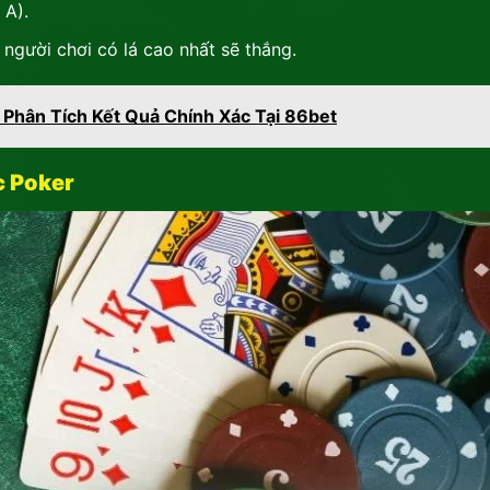
 A).
 người chơi có lá cao nhất sẽ thắng.
Phân Tích Kết Quả Chính Xác Tại 86bet
c Poker