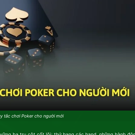
y tắc chơi Poker cho người mới
ững ba trụ cột cốt lõi: thứ hạng các hand, những hành độ