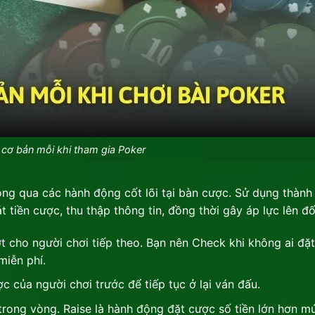
cơ bản mỗi khi tham gia Poker
ng qua các hành động cốt lõi tại bàn cược. Sử dụng thành
tiền cược, thu thập thông tin, đồng thời gây áp lực lên đối
 cho người chơi tiếp theo. Bạn nên Check khi không ai đặ
miễn phí.
 của người chơi trước để tiếp tục ở lại ván đấu.
 trong vòng. Raise là hành động đặt cược số tiền lớn hơn 