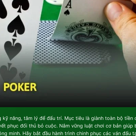
g kỹ năng, tâm lý để đấu trí. Mục tiêu là giành toàn bộ tiền
ết phục đối thủ bỏ cuộc. Nắm vững luật chơi cơ bản giúp 
hông minh. Hãy bắt đầu hành trình chinh phục các ván đấu t