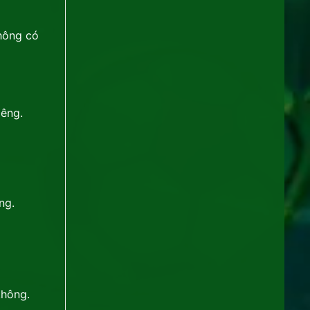
không có
iêng.
ng.
không.