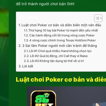
để trở thành người chơi bản lĩnh!
Nội Dung
Luật chơi Poker cơ bản và diễn biến một ván đấu
Thứ hạng 10 tay bài Poker từ mạnh đến yếu nhất
Các hành động cốt lõi trong vòng cược Poker
4 vòng cược chính trong Texas Hold’em Poker
3 Sai lầm Poker người mới cần tránh để thắng
Lỗi #1 Chơi quá nhiều Hand không chọn lọc
Lỗi #2 Quá bị động, chỉ Call thay vì Raise
Lỗi #3 Không tận dụng lợi thế về vị trí
Lời kết
Luật chơi Poker cơ bản và diễ