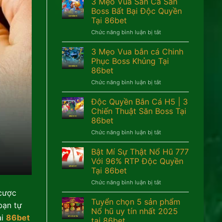
3 Mẹo Vua Săn Cá Săn
Bắn
Cực
Boss Bất Bại Độc Quyền
Cá
Đã
Tại 86bet
Rồng
Tại
ở
Chức năng bình luận bị tắt
Săn
86bet
3
Boss
Mẹo
Vàng
3 Mẹo Vua bắn cá Chinh
Vua
Bất
Phục Boss Khủng Tại
Săn
Bại
86bet
Cá
Tại
ở
Chức năng bình luận bị tắt
Săn
86bet
3
Boss
Mẹo
Bất
Độc Quyền Bắn Cá H5 | 3
Vua
Bại
Chiến Thuật Săn Boss Tại
bắn
Độc
86bet
cá
Quyền
ở
Chức năng bình luận bị tắt
Chinh
Tại
Độc
Phục
86bet
Quyền
Boss
Bật Mí Sự Thật Nổ Hũ 777
Bắn
Khủng
Với 96% RTP Độc Quyền
Cá
Tại
Tại 86bet
H5
86bet
ở
Chức năng bình luận bị tắt
|
Bật
3
 cược
Mí
Chiến
Tuyển chọn 5 sản phẩm
bạn tự
Sự
Thuật
Nổ hũ uy tín nhất 2025
Thật
Săn
ại
86bet
tại 86bet