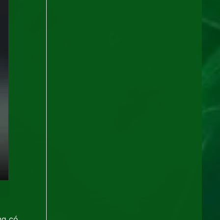
Chiến
Lược
Chơi
Thông
Minh
Tại
86bet
ng có