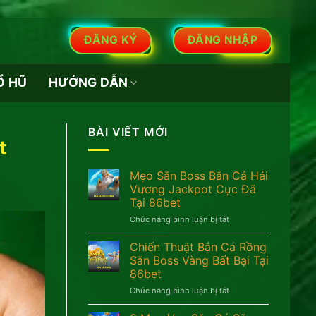
ĐĂNG KÝ
ĐĂNG NHẬP
Ổ HŨ
HƯỚNG DẪN
BÀI VIẾT MỚI
t
Mẹo Săn Boss Bắn Cá Hải
Vương Jackpot Cực Đã
Tại 86bet
ở
Chức năng bình luận bị tắt
Mẹo
Săn
Chiến Thuật Bắn Cá Rồng
Boss
Săn Boss Vàng Bất Bại Tại
Bắn
86bet
Cá
ở
Chức năng bình luận bị tắt
Hải
Chiến
Vương
Thuật
Jackpot