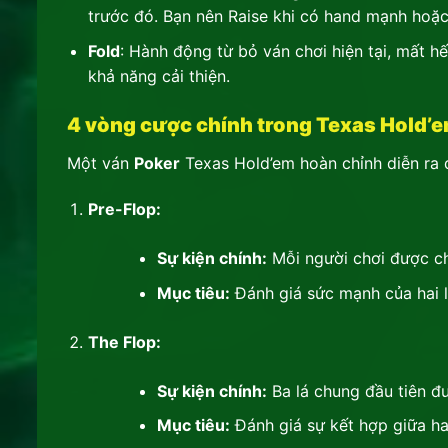
trước đó. Bạn nên Raise khi có hand mạnh hoặc
Fold
: Hành động từ bỏ ván chơi hiện tại, mất h
khả năng cải thiện.
4 vòng cược chính trong Texas Hold’
Một ván
Poker
Texas Hold’em hoàn chỉnh diễn ra 
Pre-Flop:
Sự kiện chính:
Mỗi người chơi được chi
Mục tiêu:
Đánh giá sức mạnh của hai l
The Flop:
Sự kiện chính:
Ba lá chung đầu tiên đư
Mục tiêu:
Đánh giá sự kết hợp giữa han