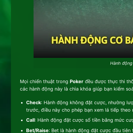
Hành động 
Mọi chiến thuật trong
Poker
đều được thực thi thô
các hành động này là chìa khóa giúp bạn kiểm soát 
Check
: Hành động không đặt cược, nhường lượt
trước, điều này cho phép bạn xem lá tiếp theo 
Call
: Hành động đặt cược số tiền bằng mức cược
Bet/Raise
: Bet là hành động đặt cược đầu tiên