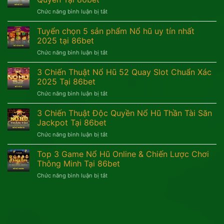
Cá
Khủng
ở
Chức năng bình luận bị tắt
H5
Tại
Bật
|
86bet
Mí
Tuyển chọn 5 sản phẩm Nổ hũ uy tín nhất
3
Sự
Chiến
2025 tại 86bet
Thật
Thuật
ở
Chức năng bình luận bị tắt
Nổ
Săn
Tuyển
Hũ
Boss
chọn
3 Chiến Thuật Nổ Hũ 52 Quay Slot Chuẩn Xác
777
Tại
5
Với
2025 Tại 86bet
86bet
sản
96%
ở
Chức năng bình luận bị tắt
phẩm
RTP
3
Nổ
Độc
Chiến
3 Chiến Thuật Độc Quyền Nổ Hũ Thần Tài Săn
hũ
Quyền
Thuật
uy
Jackpot Tại 86bet
Tại
Nổ
tín
86bet
ở
Chức năng bình luận bị tắt
Hũ
nhất
3
52
2025
Chiến
Top 3 Game Nổ Hũ Online & Chiến Lược Chơi
Quay
tại
Thuật
Slot
Thông Minh Tại 86bet
86bet
Độc
Chuẩn
ở
Chức năng bình luận bị tắt
Quyền
Xác
Top
Nổ
2025
3
Hũ
Tại
Game
Thần
86bet
Nổ
Tài
Hũ
Săn