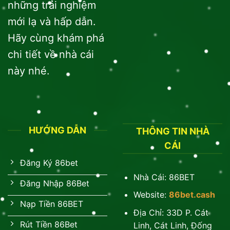
những trải nghiệm
mới lạ và hấp dẫn.
Hãy cùng khám phá
chi tiết về nhà cái
này nhé.
HƯỚNG DẪN
THÔNG TIN NHÀ
CÁI
Đăng Ký 86bet
Nhà Cái: 86BET
Đăng Nhập 86Bet
Website:
86bet.cash
Nạp Tiền 86BET
Địa Chỉ: 33D P. Cát
Rút Tiền 86Bet
Linh, Cát Linh, Đống