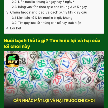
Nên nuôi lô khung 3 ngày hay 5 ngày?
Bảng vào tiền theo tỷ lệ cho khung 3 và 5 ngày
Chiến lược nâng cao và cách xử lý khi gãy cầu
Kịch bản xử lý khi nuôi lô bị gãy khung
Tìm quy luật từ những con số hay xuất hiện
Lời kết
Nuôi bạch thủ là gì? Tìm hiệu lợi và hại của
lối chơi này