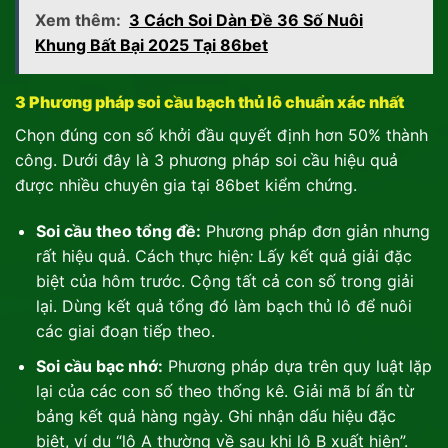
Xem thêm:
3 Cách Soi Dàn Đề 36 Số Nuôi
Khung Bất Bại 2025 Tại 86bet
3 Phương pháp soi cầu bạch thủ lô chuẩn xác nhất
Chọn đúng con số khởi đầu quyết định hơn 50% thành
công. Dưới đây là 3 phương pháp soi cầu hiệu quả
được nhiều chuyên gia tại 86bet kiểm chứng.
Soi cầu theo tổng đề:
Phương pháp đơn giản nhưng
rất hiệu quả. Cách thực hiện
:
Lấy kết quả giải đặc
biệt của hôm trước. Cộng tất cả con số trong giải
lại. Dùng kết quả tổng đó làm bạch thủ lô để nuôi
các giai đoạn tiếp theo.
Soi cầu bạc nhớ:
Phương pháp dựa trên quy luật lặp
lại của các con số theo thống kê. Giải mã bí ẩn từ
bảng kết quả hàng ngày. Ghi nhận dấu hiệu đặc
biệt, ví dụ “lô A thường về sau khi lô B xuất hiện”.