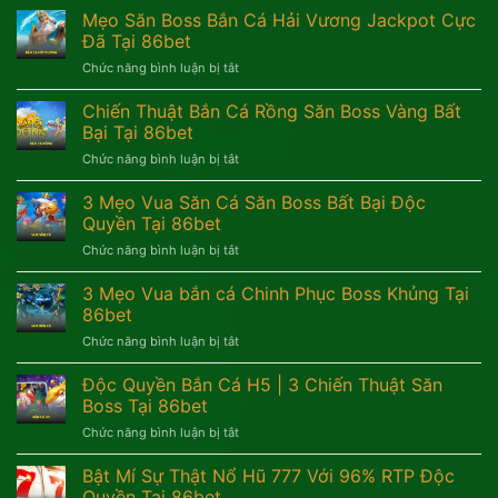
Mẹo Săn Boss Bắn Cá Hải Vương Jackpot Cực
Đã Tại 86bet
ở
Chức năng bình luận bị tắt
Mẹo
Săn
Chiến Thuật Bắn Cá Rồng Săn Boss Vàng Bất
Boss
Bại Tại 86bet
Bắn
ở
Chức năng bình luận bị tắt
Cá
Chiến
Hải
Thuật
3 Mẹo Vua Săn Cá Săn Boss Bất Bại Độc
Vương
Bắn
Jackpot
Quyền Tại 86bet
Cá
Cực
ở
Chức năng bình luận bị tắt
Rồng
Đã
3
Săn
Tại
Mẹo
3 Mẹo Vua bắn cá Chinh Phục Boss Khủng Tại
Boss
86bet
Vua
Vàng
86bet
Săn
Bất
ở
Chức năng bình luận bị tắt
Cá
Bại
3
Săn
Tại
Mẹo
Độc Quyền Bắn Cá H5 | 3 Chiến Thuật Săn
Boss
86bet
Vua
Bất
Boss Tại 86bet
bắn
Bại
ở
Chức năng bình luận bị tắt
cá
Độc
Độc
Chinh
Quyền
Quyền
Bật Mí Sự Thật Nổ Hũ 777 Với 96% RTP Độc
Phục
Tại
Bắn
Boss
Quyền Tại 86bet
86bet