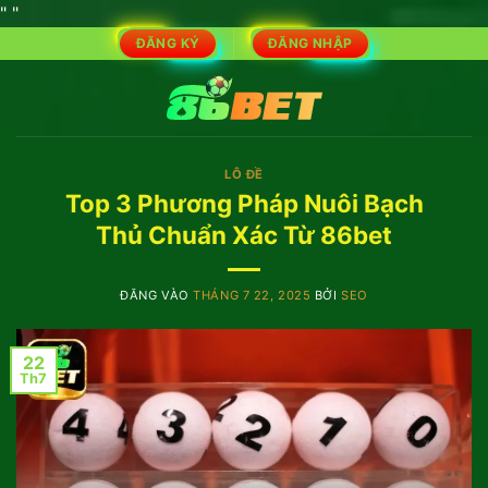
Bỏ
"
"
qua
ĐĂNG KÝ
ĐĂNG NHẬP
nội
dung
LÔ ĐỀ
Top 3 Phương Pháp Nuôi Bạch
Thủ Chuẩn Xác Từ 86bet
ĐĂNG VÀO
THÁNG 7 22, 2025
BỞI
SEO
22
Th7