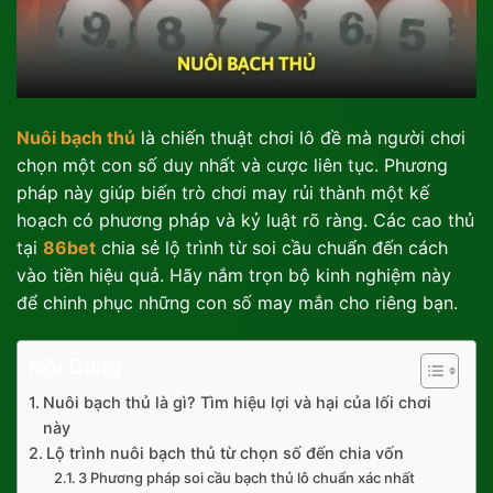
Nuôi bạch thủ
là chiến thuật chơi lô đề mà người chơi
chọn một con số duy nhất và cược liên tục. Phương
pháp này giúp biến trò chơi may rủi thành một kế
hoạch có phương pháp và kỷ luật rõ ràng. Các cao thủ
tại
86bet
chia sẻ lộ trình từ soi cầu chuẩn đến cách
vào tiền hiệu quả. Hãy nắm trọn bộ kinh nghiệm này
để chinh phục những con số may mắn cho riêng bạn.
Nội Dung
Nuôi bạch thủ là gì? Tìm hiệu lợi và hại của lối chơi
này
Lộ trình nuôi bạch thủ từ chọn số đến chia vốn
3 Phương pháp soi cầu bạch thủ lô chuẩn xác nhất